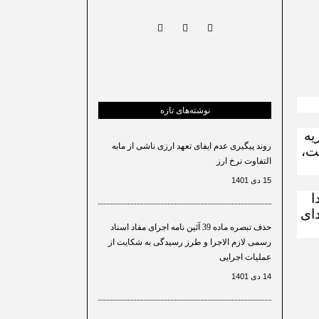
نوشته‌های تازه
یه
روند پیگیری عدم ایفای تعهد ارزی ناشی از مابه
ت،
التفاوت نرخ ارز
15 دی 1401
ا
دای
حذف تبصره ماده 39 آئین نامه اجرای مفاد اسناد
رسمی لازم الاجرا و طرز رسیدگی به شکایت از
عملیات اجرایی
14 دی 1401