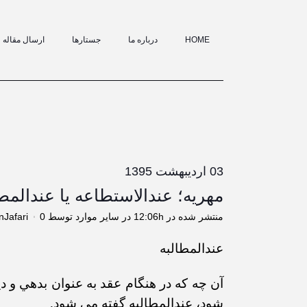
HOME
درباره ما
جستارها
ارسال مقاله
03 اردیبهشت 1395
مهریه؛ عندالاستطاعه یا عندالمط
منتشر شده در 12:06h
در
سایر موارد
توسط
0 نظرات
nJafari
عندالمطالبه
آن چه كه در هنگام عقد به عنوان بدهي و د
شود، عندالمطالبه گفته می شود.